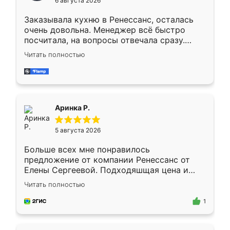
6 августа 2026
мебели буду заказывать только здесь.
Заказывала кухню в Ренессанс, осталась
очень довольна. Менеджер всё быстро
посчитала, на вопросы отвечала сразу.
Замерщик приехал в субботу, подошёл к
Читать полностью
делу со всей ответственностью. Собрали
за день, ребята работали аккуратно, даже
пыли почти не было. Качество отличное,
ящики ходят плавно, ничего не скрипит.
Всё подошло как влитое.
Аринка Р.
5 августа 2026
Больше всех мне понравилось
предложение от компании Ренессанс от
Елены Сергеевой. Подходяшщая цена и
короткие сроки изготовления. Приехавший
Читать полностью
для замера сотрудник Владислав
предложил по моему эскизу самый
1
подходящий вариант шкафа. Немного его
видоизменил, получилось даже лучше, чем