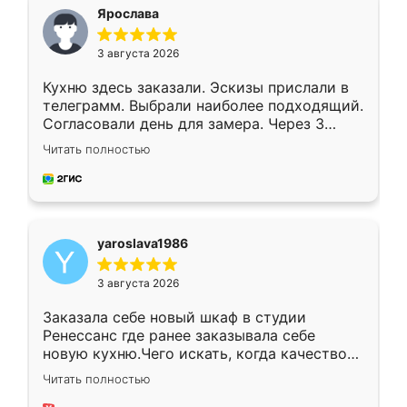
я хотела.
Ярослава
3 августа 2026
Кухню здесь заказали. Эскизы прислали в
телеграмм. Выбрали наиболее подходящий.
Согласовали день для замера. Через 3
недели кухня была уже готова. Остались
Читать полностью
довольны работой. Спасибо Ренессанс
мебель за качественную работу!
yaroslava1986
3 августа 2026
Заказала себе новый шкаф в студии
Ренессанс где ранее заказывала себе
новую кухню.Чего искать, когда качеством
вполне довольна. Служит кухня уже почти
Читать полностью
два года, нареканий нет.