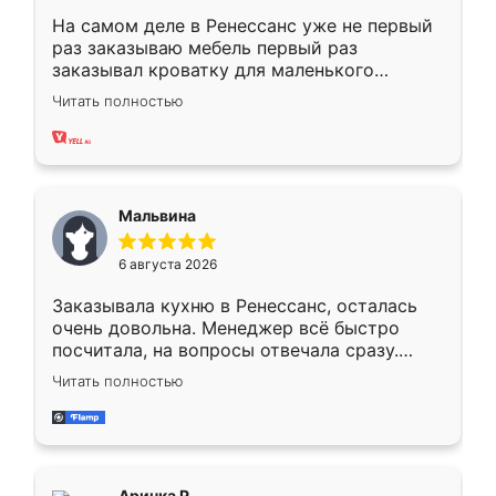
На самом деле в Ренессанс уже не первый
раз заказываю мебель первый раз
заказывал кроватку для маленького
ребёнка при его рождении ,во второй раз
Читать полностью
заказал шкаф-купе. По качеству очень
хорошее сборка достаточно быстрая,
также адекватные цены. До этого
сравнивал с разными конкурентами в этом
сегменте ,выбор у конкурентов куда
Мальвина
меньше, здесь же он более разнообразный.
Мне нравится ,если что-то потребуется из
6 августа 2026
мебели буду заказывать только здесь.
Заказывала кухню в Ренессанс, осталась
очень довольна. Менеджер всё быстро
посчитала, на вопросы отвечала сразу.
Замерщик приехал в субботу, подошёл к
Читать полностью
делу со всей ответственностью. Собрали
за день, ребята работали аккуратно, даже
пыли почти не было. Качество отличное,
ящики ходят плавно, ничего не скрипит.
Всё подошло как влитое.
Аринка Р.