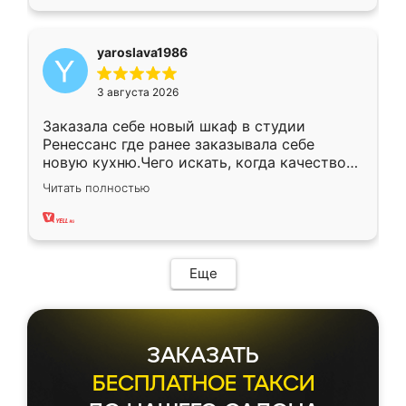
yaroslava1986
3 августа 2026
Заказала себе новый шкаф в студии
Ренессанс где ранее заказывала себе
новую кухню.Чего искать, когда качеством
вполне довольна. Служит кухня уже почти
Читать полностью
два года, нареканий нет.
Еще
ЗАКАЗАТЬ
БЕСПЛАТНОЕ ТАКСИ