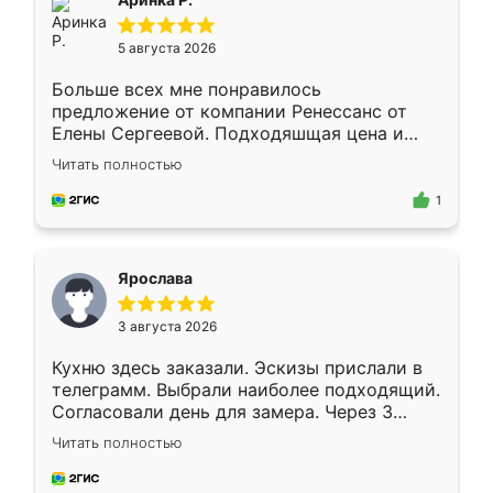
5 августа 2026
Больше всех мне понравилось
предложение от компании Ренессанс от
Елены Сергеевой. Подходяшщая цена и
короткие сроки изготовления. Приехавший
Читать полностью
для замера сотрудник Владислав
предложил по моему эскизу самый
1
подходящий вариант шкафа. Немного его
видоизменил, получилось даже лучше, чем
я хотела.
Ярослава
3 августа 2026
Кухню здесь заказали. Эскизы прислали в
телеграмм. Выбрали наиболее подходящий.
Согласовали день для замера. Через 3
недели кухня была уже готова. Остались
Читать полностью
довольны работой. Спасибо Ренессанс
мебель за качественную работу!