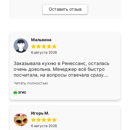
Оставить отзыв
Мальвина
6 августа 2026
Заказывала кухню в Ренессанс, осталась
очень довольна. Менеджер всё быстро
посчитала, на вопросы отвечала сразу.
Замерщик приехал в субботу, подошёл к
Читать полностью
делу со всей ответственностью. Собрали
за день, ребята работали аккуратно, даже
пыли почти не было. Качество отличное,
ящики ходят плавно, ничего не скрипит.
Всё подошло как влитое.
Игорь М.
6 августа 2026