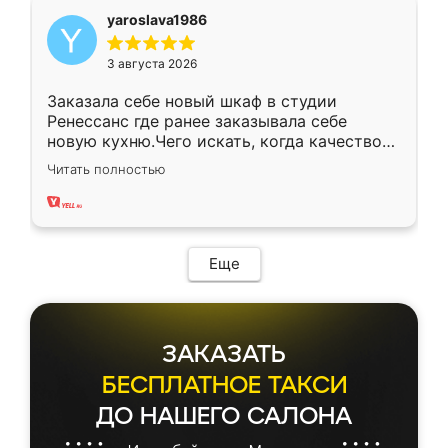
yaroslava1986
3 августа 2026
Заказала себе новый шкаф в студии
Ренессанс где ранее заказывала себе
новую кухню.Чего искать, когда качеством
вполне довольна. Служит кухня уже почти
Читать полностью
два года, нареканий нет.
Еще
ЗАКАЗАТЬ
БЕСПЛАТНОЕ ТАКСИ
ДО НАШЕГО САЛОНА