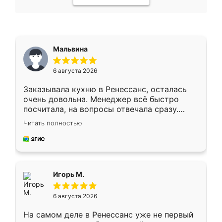
Мальвина
6 августа 2026
Заказывала кухню в Ренессанс, осталась
очень довольна. Менеджер всё быстро
посчитала, на вопросы отвечала сразу.
Замерщик приехал в субботу, подошёл к
Читать полностью
делу со всей ответственностью. Собрали
за день, ребята работали аккуратно, даже
пыли почти не было. Качество отличное,
ящики ходят плавно, ничего не скрипит.
Всё подошло как влитое.
Игорь М.
6 августа 2026
На самом деле в Ренессанс уже не первый