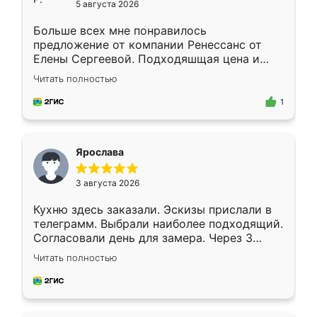
5 августа 2026
Больше всех мне понравилось
предложение от компании Ренессанс от
Елены Сергеевой. Подходяшщая цена и
короткие сроки изготовления. Приехавший
Читать полностью
для замера сотрудник Владислав
предложил по моему эскизу самый
1
подходящий вариант шкафа. Немного его
видоизменил, получилось даже лучше, чем
я хотела.
Ярослава
3 августа 2026
Кухню здесь заказали. Эскизы прислали в
телеграмм. Выбрали наиболее подходящий.
Согласовали день для замера. Через 3
недели кухня была уже готова. Остались
Читать полностью
довольны работой. Спасибо Ренессанс
мебель за качественную работу!