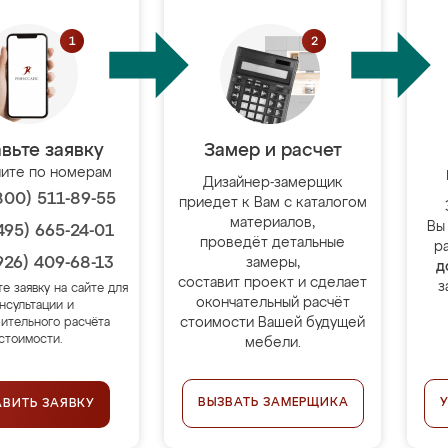
вьте заявку
Замер и расчет
ите по номерам
Дизайнер-замерщик
800) 511-89-55
приедет к Вам с каталогом
материалов,
Вы
495) 665-24-01
проведёт детальные
р
926) 409-68-13
замеры,
д
составит проект и сделает
з
те заявку на сайте для
окончательный расчёт
нсультации и
стоимости Вашей будущей
ительного расчёта
стоимости.
мебели.
ВЫЗВАТЬ ЗАМЕРЩИКА
АВИТЬ ЗАЯВКУ