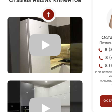
Отзывы наших клиентов
Оста
Позвон
8 (
8 (
8 (
Или оставь
ко
предвар
ОСТ