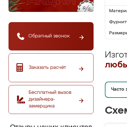
Матери
Фурнит
Размер
Обратный звонок
Изго
любы
Заказать расчёт
Часто 
Бесплатный вызов
дизайнера-
замерщика
Схе