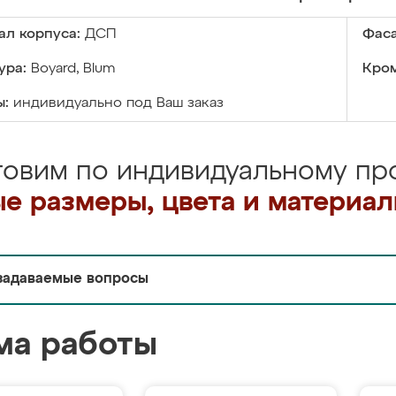
ал корпуса:
ДСП
Фаса
ура:
Boyard, Blum
Кром
ы:
индивидуально под Ваш заказ
товим по индивидуальному про
е размеры, цвета и материа
задаваемые вопросы
ма работы