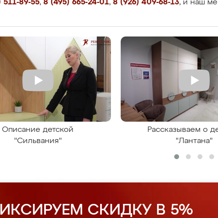
 511-89-55
,
8 (495) 665-24-01
,
8 (926) 409-68-13
, и наш м
Описание детской
Рассказываем о д
"Сильвания"
"Лантана"
ИКСИРУЕМ СКИДКУ В 5%