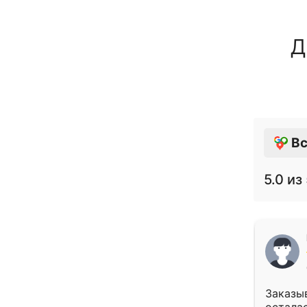
Д
Вс
5.0
из 
Заказыв