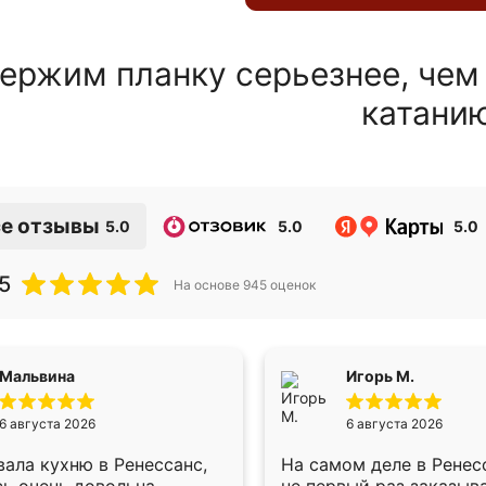
ержим планку серьезнее, чем
катани
е отзывы
5.0
5.0
5.0
5
На основе
945
оценок
Мальвина
Игорь М.
6 августа 2026
6 августа 2026
ала кухню в Ренессанс,
На самом деле в Ренес