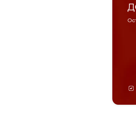
Д
Ост