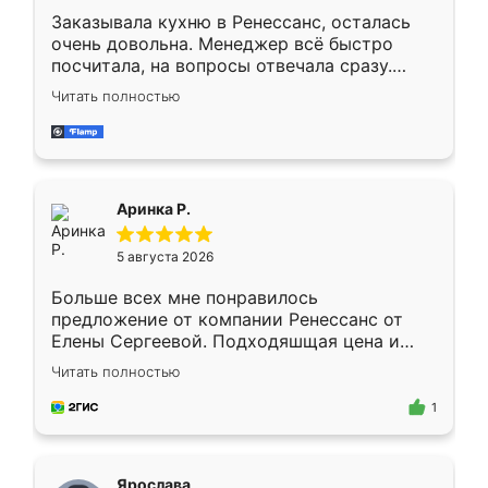
Заказывала кухню в Ренессанс, осталась
очень довольна. Менеджер всё быстро
посчитала, на вопросы отвечала сразу.
Замерщик приехал в субботу, подошёл к
Читать полностью
делу со всей ответственностью. Собрали
за день, ребята работали аккуратно, даже
пыли почти не было. Качество отличное,
ящики ходят плавно, ничего не скрипит.
Всё подошло как влитое.
Аринка Р.
5 августа 2026
Больше всех мне понравилось
предложение от компании Ренессанс от
Елены Сергеевой. Подходяшщая цена и
короткие сроки изготовления. Приехавший
Читать полностью
для замера сотрудник Владислав
предложил по моему эскизу самый
1
подходящий вариант шкафа. Немного его
видоизменил, получилось даже лучше, чем
я хотела.
Ярослава