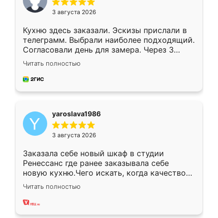
3 августа 2026
Кухню здесь заказали. Эскизы прислали в
телеграмм. Выбрали наиболее подходящий.
Согласовали день для замера. Через 3
недели кухня была уже готова. Остались
Читать полностью
довольны работой. Спасибо Ренессанс
мебель за качественную работу!
yaroslava1986
3 августа 2026
Заказала себе новый шкаф в студии
Ренессанс где ранее заказывала себе
новую кухню.Чего искать, когда качеством
вполне довольна. Служит кухня уже почти
Читать полностью
два года, нареканий нет.