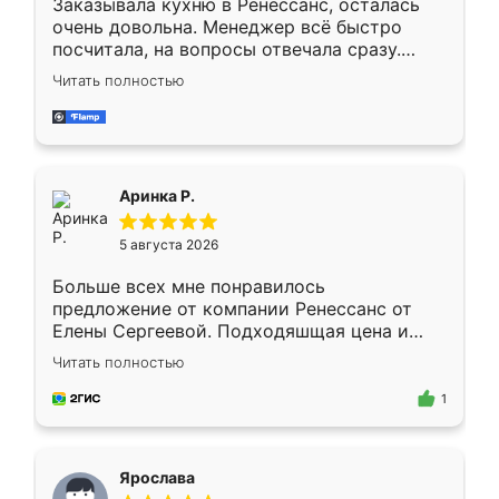
Заказывала кухню в Ренессанс, осталась
очень довольна. Менеджер всё быстро
посчитала, на вопросы отвечала сразу.
Замерщик приехал в субботу, подошёл к
Читать полностью
делу со всей ответственностью. Собрали
за день, ребята работали аккуратно, даже
пыли почти не было. Качество отличное,
ящики ходят плавно, ничего не скрипит.
Всё подошло как влитое.
Аринка Р.
5 августа 2026
Больше всех мне понравилось
предложение от компании Ренессанс от
Елены Сергеевой. Подходяшщая цена и
короткие сроки изготовления. Приехавший
Читать полностью
для замера сотрудник Владислав
предложил по моему эскизу самый
1
подходящий вариант шкафа. Немного его
видоизменил, получилось даже лучше, чем
я хотела.
Ярослава