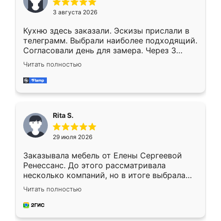
3 августа 2026
Кухню здесь заказали. Эскизы прислали в
телеграмм. Выбрали наиболее подходящий.
Согласовали день для замера. Через 3
недели кухня была уже готова. Остались
Читать полностью
довольны работой. Спасибо Ренессанс
мебель за качественную работу!
Rita S.
29 июля 2026
Заказывала мебель от Елены Сергеевой
Ренессанс. До этого рассматривала
несколько компаний, но в итоге выбрала
эту. Сначала обговорили условия, потом
Читать полностью
приехал замерщик, всё спокойно объяснил
и снял размеры. Изготовили в срок, с
доставкой тоже никаких проблем не