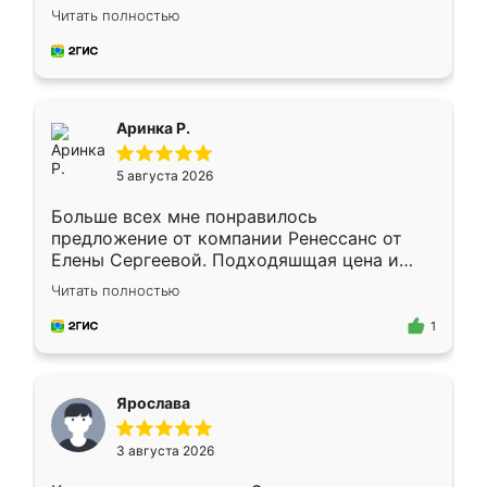
Замерщик приехал в субботу, подошёл к
Читать полностью
делу со всей ответственностью. Собрали
за день, ребята работали аккуратно, даже
пыли почти не было. Качество отличное,
ящики ходят плавно, ничего не скрипит.
Всё подошло как влитое.
Аринка Р.
5 августа 2026
Больше всех мне понравилось
предложение от компании Ренессанс от
Елены Сергеевой. Подходяшщая цена и
короткие сроки изготовления. Приехавший
Читать полностью
для замера сотрудник Владислав
предложил по моему эскизу самый
1
подходящий вариант шкафа. Немного его
видоизменил, получилось даже лучше, чем
я хотела.
Ярослава
3 августа 2026