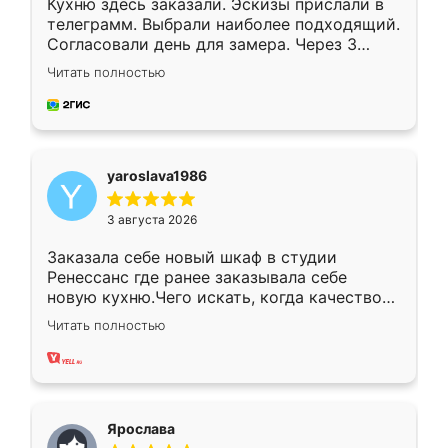
Кухню здесь заказали. Эскизы прислали в
телеграмм. Выбрали наиболее подходящий.
Согласовали день для замера. Через 3
недели кухня была уже готова. Остались
Читать полностью
довольны работой. Спасибо Ренессанс
мебель за качественную работу!
yaroslava1986
3 августа 2026
Заказала себе новый шкаф в студии
Ренессанс где ранее заказывала себе
новую кухню.Чего искать, когда качеством
вполне довольна. Служит кухня уже почти
Читать полностью
два года, нареканий нет.
Ярослава