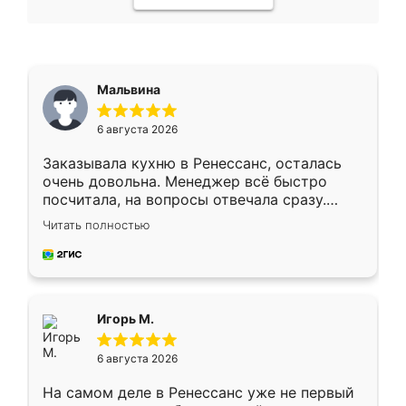
Мальвина
6 августа 2026
Заказывала кухню в Ренессанс, осталась
очень довольна. Менеджер всё быстро
посчитала, на вопросы отвечала сразу.
Замерщик приехал в субботу, подошёл к
Читать полностью
делу со всей ответственностью. Собрали
за день, ребята работали аккуратно, даже
пыли почти не было. Качество отличное,
ящики ходят плавно, ничего не скрипит.
Всё подошло как влитое.
Игорь М.
6 августа 2026
На самом деле в Ренессанс уже не первый