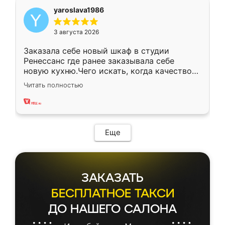
yaroslava1986
3 августа 2026
Заказала себе новый шкаф в студии
Ренессанс где ранее заказывала себе
новую кухню.Чего искать, когда качеством
вполне довольна. Служит кухня уже почти
Читать полностью
два года, нареканий нет.
Еще
ЗАКАЗАТЬ
БЕСПЛАТНОЕ ТАКСИ
ДО НАШЕГО САЛОНА