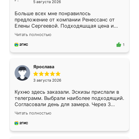
5 августа 2026
Больше всех мне понравилось
предложение от компании Ренессанс от
Елены Сергеевой. Подходяшщая цена и
короткие сроки изготовления. Приехавший
Читать полностью
для замера сотрудник Владислав
предложил по моему эскизу самый
1
подходящий вариант шкафа. Немного его
видоизменил, получилось даже лучше, чем
я хотела.
Ярослава
3 августа 2026
Кухню здесь заказали. Эскизы прислали в
телеграмм. Выбрали наиболее подходящий.
Согласовали день для замера. Через 3
недели кухня была уже готова. Остались
Читать полностью
довольны работой. Спасибо Ренессанс
мебель за качественную работу!