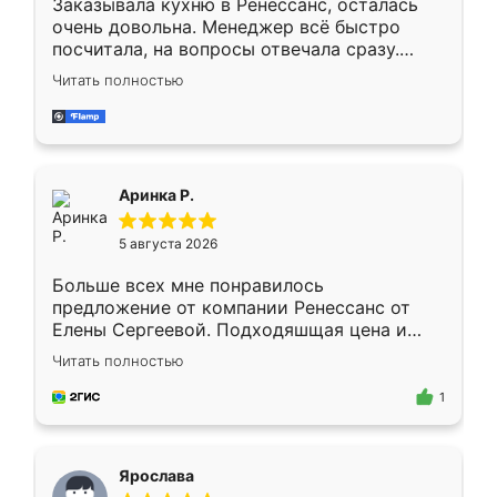
Заказывала кухню в Ренессанс, осталась
очень довольна. Менеджер всё быстро
посчитала, на вопросы отвечала сразу.
Замерщик приехал в субботу, подошёл к
Читать полностью
делу со всей ответственностью. Собрали
за день, ребята работали аккуратно, даже
пыли почти не было. Качество отличное,
ящики ходят плавно, ничего не скрипит.
Всё подошло как влитое.
Аринка Р.
5 августа 2026
Больше всех мне понравилось
предложение от компании Ренессанс от
Елены Сергеевой. Подходяшщая цена и
короткие сроки изготовления. Приехавший
Читать полностью
для замера сотрудник Владислав
предложил по моему эскизу самый
1
подходящий вариант шкафа. Немного его
видоизменил, получилось даже лучше, чем
я хотела.
Ярослава