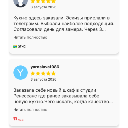
3 августа 2026
Кухню здесь заказали. Эскизы прислали в
телеграмм. Выбрали наиболее подходящий.
Согласовали день для замера. Через 3
недели кухня была уже готова. Остались
Читать полностью
довольны работой. Спасибо Ренессанс
мебель за качественную работу!
yaroslava1986
3 августа 2026
Заказала себе новый шкаф в студии
Ренессанс где ранее заказывала себе
новую кухню.Чего искать, когда качеством
вполне довольна. Служит кухня уже почти
Читать полностью
два года, нареканий нет.