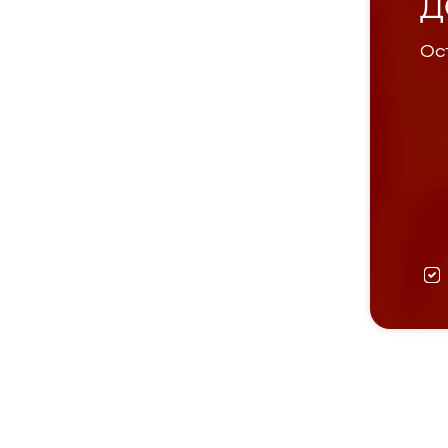
Д
Ост