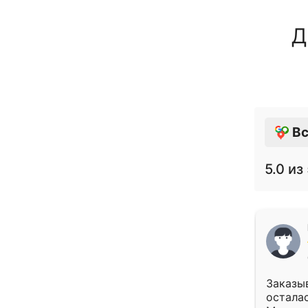
Д
Вс
5.0
из 
Заказыв
осталас