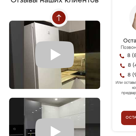
Отзывы наших клиентов
Оста
Позвон
8 (
8 (
8 (
Или оставь
ко
предвар
ОСТ