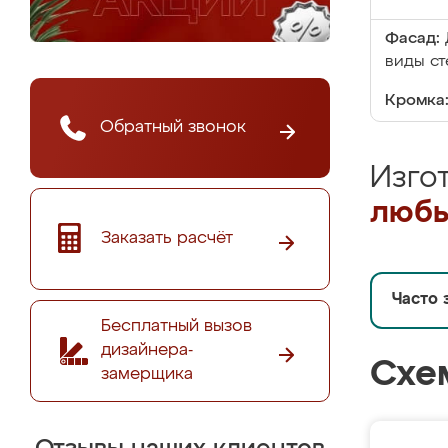
Фасад:
виды ст
Кромка
Обратный звонок
Изго
любы
Заказать расчёт
Часто 
Бесплатный вызов
дизайнера-
Схе
замерщика