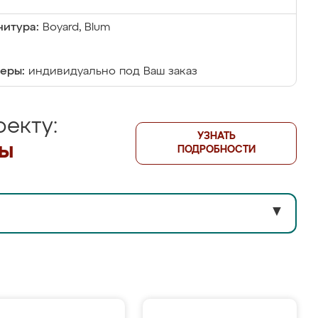
итура:
Boyard, Blum
еры:
индивидуально под Ваш заказ
екту:
УЗНАТЬ
лы
ПОДРОБНОСТИ
▼