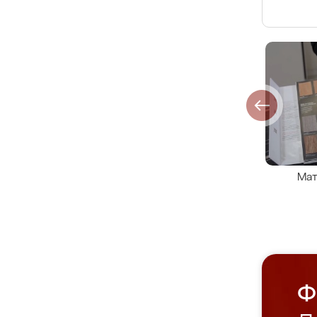
Мат
Ф