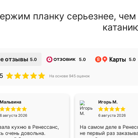
ержим планку серьезнее, чем
катани
е отзывы
5.0
5.0
5.0
5
На основе
945
оценок
Мальвина
Игорь М.
6 августа 2026
6 августа 2026
ала кухню в Ренессанс,
На самом деле в Ренес
ь очень довольна.
не первый раз заказыв