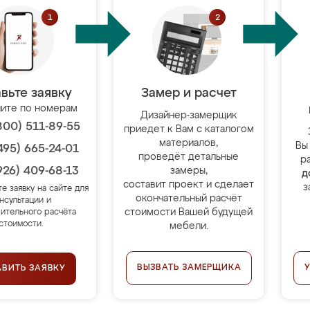
вьте заявку
Замер и расчет
ите по номерам
Дизайнер-замерщик
800) 511-89-55
приедет к Вам с каталогом
материалов,
Вы
495) 665-24-01
проведёт детальные
р
926) 409-68-13
замеры,
д
составит проект и сделает
з
те заявку на сайте для
окончательный расчёт
нсультации и
стоимости Вашей будущей
ительного расчёта
стоимости.
мебели.
ВЫЗВАТЬ ЗАМЕРЩИКА
АВИТЬ ЗАЯВКУ