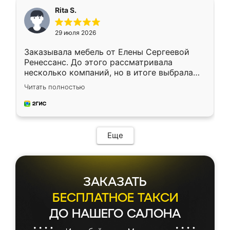
Rita S.
29 июля 2026
Заказывала мебель от Елены Сергеевой
Ренессанс. До этого рассматривала
несколько компаний, но в итоге выбрала
эту. Сначала обговорили условия, потом
Читать полностью
приехал замерщик, всё спокойно объяснил
и снял размеры. Изготовили в срок, с
доставкой тоже никаких проблем не
возникло. Сборку выполнили аккуратно,
мебель сразу встала на свое место без
Еще
каких-либо доработок. Качеством осталась
довольна, все выглядит так, как и ожидала.
ЗАКАЗАТЬ
БЕСПЛАТНОЕ ТАКСИ
ДО НАШЕГО САЛОНА