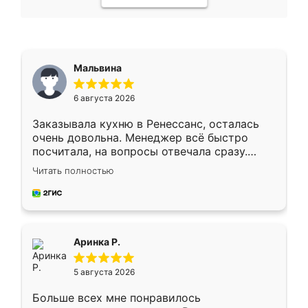
Мальвина
6 августа 2026
Заказывала кухню в Ренессанс, осталась
очень довольна. Менеджер всё быстро
посчитала, на вопросы отвечала сразу.
Замерщик приехал в субботу, подошёл к
Читать полностью
делу со всей ответственностью. Собрали
за день, ребята работали аккуратно, даже
пыли почти не было. Качество отличное,
ящики ходят плавно, ничего не скрипит.
Всё подошло как влитое.
Аринка Р.
5 августа 2026
Больше всех мне понравилось