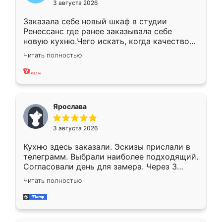
3 августа 2026
Заказала себе новый шкаф в студии
Ренессанс где ранее заказывала себе
новую кухню.Чего искать, когда качеством
вполне довольна. Служит кухня уже почти
Читать полностью
два года, нареканий нет.
Ярослава
3 августа 2026
Кухню здесь заказали. Эскизы прислали в
телеграмм. Выбрали наиболее подходящий.
Согласовали день для замера. Через 3
недели кухня была уже готова. Остались
Читать полностью
довольны работой. Спасибо Ренессанс
мебель за качественную работу!