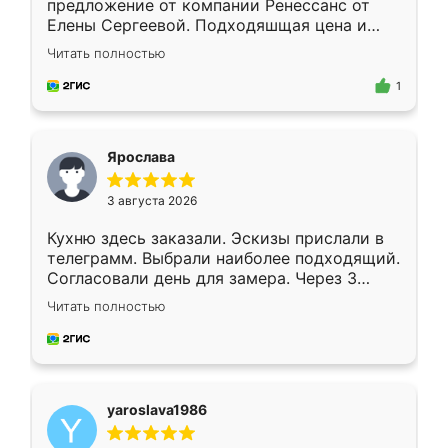
предложение от компании Ренессанс от
Елены Сергеевой. Подходяшщая цена и
короткие сроки изготовления. Приехавший
Читать полностью
для замера сотрудник Владислав
предложил по моему эскизу самый
1
подходящий вариант шкафа. Немного его
видоизменил, получилось даже лучше, чем
я хотела.
Ярослава
3 августа 2026
Кухню здесь заказали. Эскизы прислали в
телеграмм. Выбрали наиболее подходящий.
Согласовали день для замера. Через 3
недели кухня была уже готова. Остались
Читать полностью
довольны работой. Спасибо Ренессанс
мебель за качественную работу!
yaroslava1986