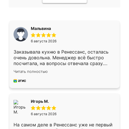
Мальвина
6 августа 2026
Заказывала кухню в Ренессанс, осталась
очень довольна. Менеджер всё быстро
посчитала, на вопросы отвечала сразу.
Замерщик приехал в субботу, подошёл к
Читать полностью
делу со всей ответственностью. Собрали
за день, ребята работали аккуратно, даже
пыли почти не было. Качество отличное,
ящики ходят плавно, ничего не скрипит.
Всё подошло как влитое.
Игорь М.
6 августа 2026
На самом деле в Ренессанс уже не первый