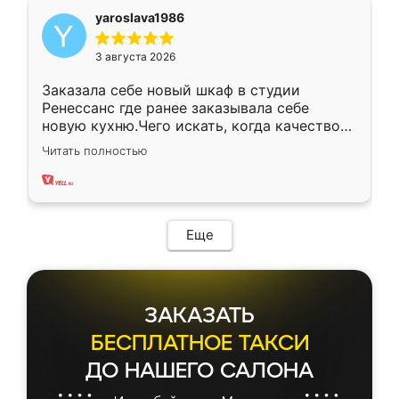
yaroslava1986
3 августа 2026
Заказала себе новый шкаф в студии
Ренессанс где ранее заказывала себе
новую кухню.Чего искать, когда качеством
вполне довольна. Служит кухня уже почти
Читать полностью
два года, нареканий нет.
Еще
ЗАКАЗАТЬ
БЕСПЛАТНОЕ ТАКСИ
ДО НАШЕГО САЛОНА