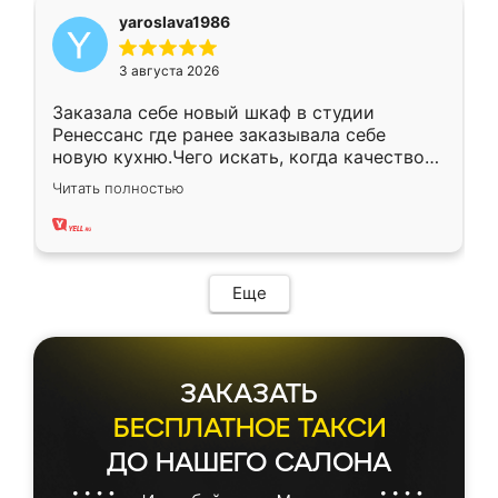
yaroslava1986
3 августа 2026
Заказала себе новый шкаф в студии
Ренессанс где ранее заказывала себе
новую кухню.Чего искать, когда качеством
вполне довольна. Служит кухня уже почти
Читать полностью
два года, нареканий нет.
Еще
ЗАКАЗАТЬ
БЕСПЛАТНОЕ ТАКСИ
ДО НАШЕГО САЛОНА