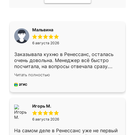
Мальвина
6 августа 2026
Заказывала кухню в Ренессанс, осталась
очень довольна. Менеджер всё быстро
посчитала, на вопросы отвечала сразу.
Замерщик приехал в субботу, подошёл к
Читать полностью
делу со всей ответственностью. Собрали
за день, ребята работали аккуратно, даже
пыли почти не было. Качество отличное,
ящики ходят плавно, ничего не скрипит.
Всё подошло как влитое.
Игорь М.
6 августа 2026
На самом деле в Ренессанс уже не первый