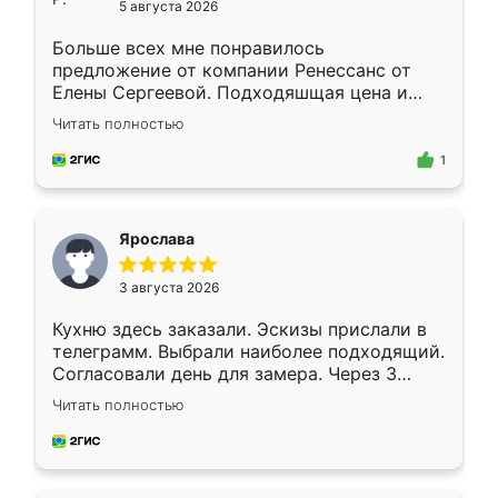
5 августа 2026
Больше всех мне понравилось
предложение от компании Ренессанс от
Елены Сергеевой. Подходяшщая цена и
короткие сроки изготовления. Приехавший
Читать полностью
для замера сотрудник Владислав
предложил по моему эскизу самый
1
подходящий вариант шкафа. Немного его
видоизменил, получилось даже лучше, чем
я хотела.
Ярослава
3 августа 2026
Кухню здесь заказали. Эскизы прислали в
телеграмм. Выбрали наиболее подходящий.
Согласовали день для замера. Через 3
недели кухня была уже готова. Остались
Читать полностью
довольны работой. Спасибо Ренессанс
мебель за качественную работу!