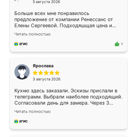
5 августа 2026
Больше всех мне понравилось
предложение от компании Ренессанс от
Елены Сергеевой. Подходяшщая цена и
короткие сроки изготовления. Приехавший
Читать полностью
для замера сотрудник Владислав
предложил по моему эскизу самый
1
подходящий вариант шкафа. Немного его
видоизменил, получилось даже лучше, чем
я хотела.
Ярослава
3 августа 2026
Кухню здесь заказали. Эскизы прислали в
телеграмм. Выбрали наиболее подходящий.
Согласовали день для замера. Через 3
недели кухня была уже готова. Остались
Читать полностью
довольны работой. Спасибо Ренессанс
мебель за качественную работу!