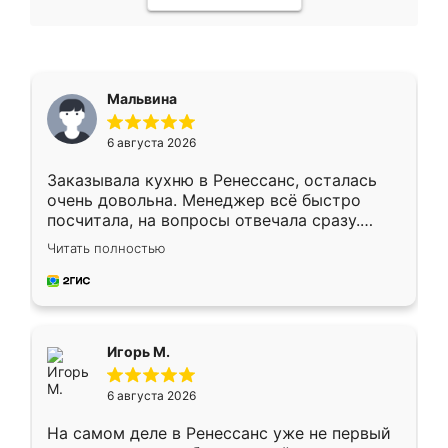
Мальвина
6 августа 2026
Заказывала кухню в Ренессанс, осталась
очень довольна. Менеджер всё быстро
посчитала, на вопросы отвечала сразу.
Замерщик приехал в субботу, подошёл к
Читать полностью
делу со всей ответственностью. Собрали
за день, ребята работали аккуратно, даже
пыли почти не было. Качество отличное,
ящики ходят плавно, ничего не скрипит.
Всё подошло как влитое.
Игорь М.
6 августа 2026
На самом деле в Ренессанс уже не первый