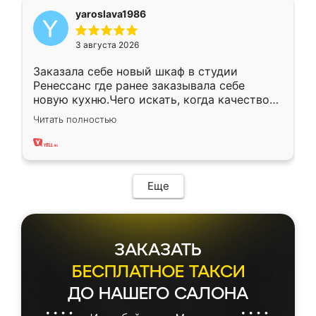
yaroslava1986
3 августа 2026
Заказала себе новый шкаф в студии
Ренессанс где ранее заказывала себе
новую кухню.Чего искать, когда качеством
вполне довольна. Служит кухня уже почти
Читать полностью
два года, нареканий нет.
Еще
ЗАКАЗАТЬ
БЕСПЛАТНОЕ ТАКСИ
ДО НАШЕГО САЛОНА