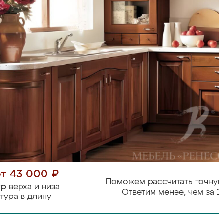
от 43 000 ₽
Поможем рассчитать точну
тр
верха и низа
Ответим менее, чем за 
тура в длину