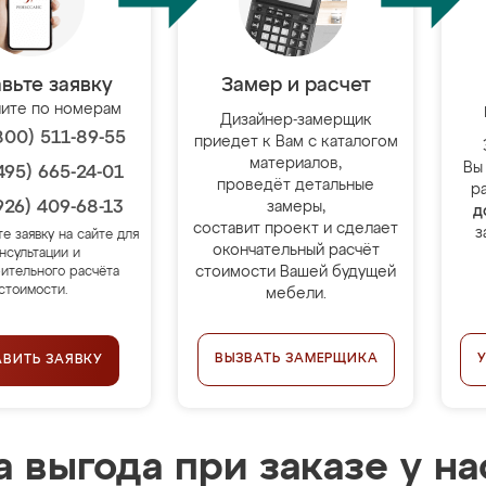
вьте заявку
Замер и расчет
ите по номерам
Дизайнер-замерщик
800) 511-89-55
приедет к Вам с каталогом
материалов,
Вы
495) 665-24-01
проведёт детальные
р
926) 409-68-13
замеры,
д
составит проект и сделает
з
те заявку на сайте для
окончательный расчёт
нсультации и
стоимости Вашей будущей
ительного расчёта
стоимости.
мебели.
ВЫЗВАТЬ ЗАМЕРЩИКА
АВИТЬ ЗАЯВКУ
 выгода при заказе у на