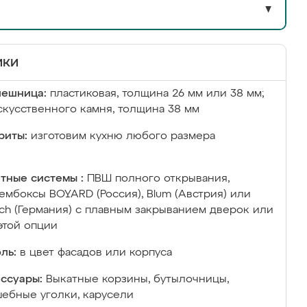
▼
ики
лешница:
пластиковая, толщина 26 мм или 38 мм;
скусственного камня, толщина 38 мм
риты:
изготовим кухню любого размера
тные системы :
ПВШ полного открывания,
ембоксы BOYARD (Россия), Blum (Австрия) или
ich (Германия) с плавным закрыванием дверок или
этой опции
ль:
в цвет фасадов или корпуса
ссуары:
Выкатные корзины, бутылочницы,
ебные уголки, карусели