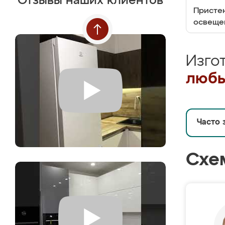
Отзывы наших клиентов
Пристен
освеще
Изго
любы
Часто 
Схе