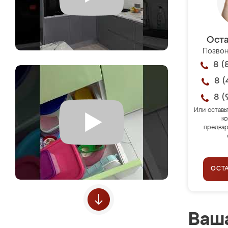
Оста
Позвон
8 (
8 (
8 (
Или оставь
ко
предвар
ОСТ
Ваша