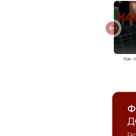
Как 
Ф
Д
Ост