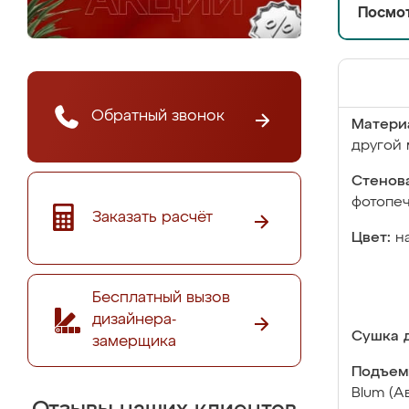
Посмот
Обратный звонок
Матери
другой 
Стенова
фотопе
Заказать расчёт
Цвет:
н
Бесплатный вызов
дизайнера-
Сушка д
замерщика
Подъем
Blum (А