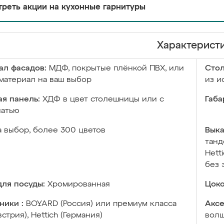
реть акции на кухонные гарнитуры
Характерист
ал фасадов:
МДФ, покрытые плёнкой ПВХ, или
Сто
материал на ваш выбор
из и
я панель:
ХДФ в цвет столешницы или с
Габа
чатью
а выбор, более 300 цветов
Выка
танд
Hett
без 
ля посуды:
Хромированная
Цоко
ники :
BOYARD (Россия) или премиум класса
Аксе
встрия), Hettich (Германия)
волш