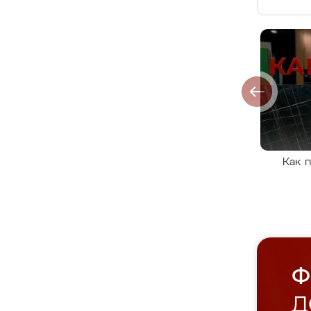
Как 
Ф
Д