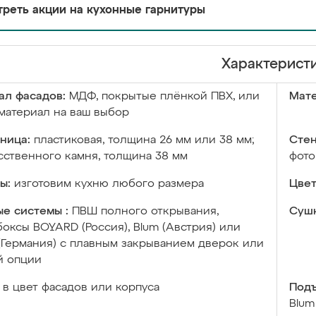
реть акции на кухонные гарнитуры
Характерист
ал фасадов:
МДФ, покрытые плёнкой ПВХ, или
Мате
материал на ваш выбор
ница:
пластиковая, толщина 26 мм или 38 мм;
Стен
сственного камня, толщина 38 мм
фото
ы:
изготовим кухню любого размера
Цвет
е системы :
ПВШ полного открывания,
Сушк
оксы BOYARD (Россия), Blum (Австрия) или
 (Германия) с плавным закрыванием дверок или
й опции
в цвет фасадов или корпуса
Подъ
Blum