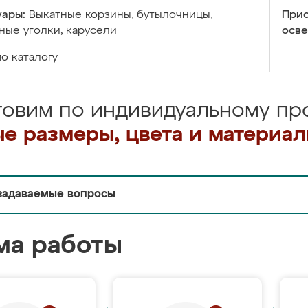
уары:
Выкатные корзины, бутылочницы,
Прис
ые уголки, карусели
осве
по каталогу
товим по индивидуальному про
е размеры, цвета и материа
задаваемые вопросы
ма работы