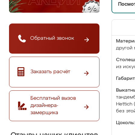
Посмот
Обратный звонок
Матери
другой 
Столеш
из иску
Заказать расчёт
Габарит
Выкатны
тандемб
Бесплатный вызов
Hettich
дизайнера-
без это
замерщика
Цоколь: