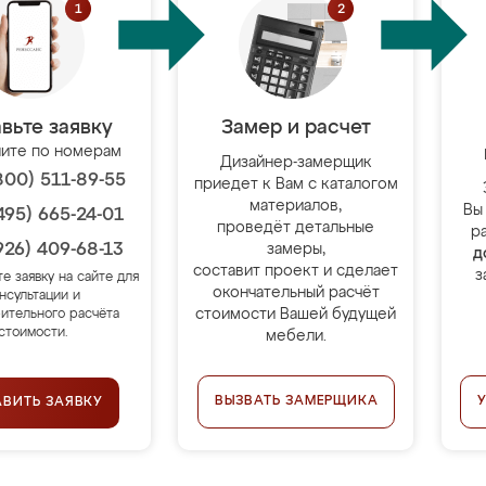
вьте заявку
Замер и расчет
ите по номерам
Дизайнер-замерщик
800) 511-89-55
приедет к Вам с каталогом
материалов,
Вы
495) 665-24-01
проведёт детальные
р
926) 409-68-13
замеры,
д
составит проект и сделает
з
те заявку на сайте для
окончательный расчёт
нсультации и
стоимости Вашей будущей
ительного расчёта
стоимости.
мебели.
ВЫЗВАТЬ ЗАМЕРЩИКА
АВИТЬ ЗАЯВКУ