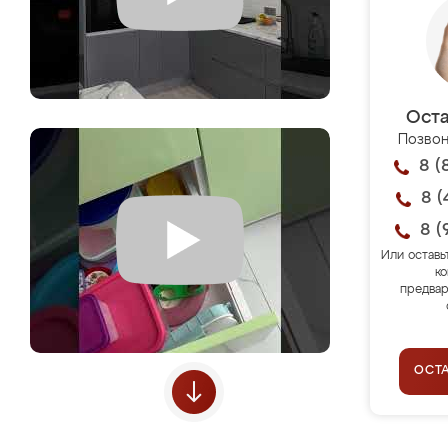
Оста
Позвон
8 (
8 (
8 (
Или оставь
ко
предвар
ОСТ