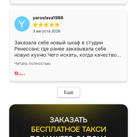
yaroslava1986
3 августа 2026
Заказала себе новый шкаф в студии
Ренессанс где ранее заказывала себе
новую кухню.Чего искать, когда качеством
вполне довольна. Служит кухня уже почти
Читать полностью
два года, нареканий нет.
Еще
ЗАКАЗАТЬ
БЕСПЛАТНОЕ ТАКСИ