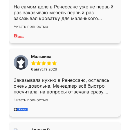
На самом деле в Ренессанс уже не первый
раз заказываю мебель первый раз
заказывал кроватку для маленького
ребёнка при его рождении ,во второй раз
Читать полностью
заказал шкаф-купе. По качеству очень
хорошее сборка достаточно быстрая,
также адекватные цены. До этого
сравнивал с разными конкурентами в этом
сегменте ,выбор у конкурентов куда
Мальвина
меньше, здесь же он более разнообразный.
Мне нравится ,если что-то потребуется из
6 августа 2026
мебели буду заказывать только здесь.
Заказывала кухню в Ренессанс, осталась
очень довольна. Менеджер всё быстро
посчитала, на вопросы отвечала сразу.
Замерщик приехал в субботу, подошёл к
Читать полностью
делу со всей ответственностью. Собрали
за день, ребята работали аккуратно, даже
пыли почти не было. Качество отличное,
ящики ходят плавно, ничего не скрипит.
Всё подошло как влитое.
Аринка Р.