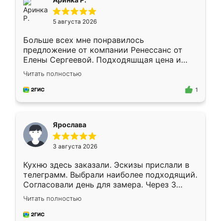
5 августа 2026
Больше всех мне понравилось
предложение от компании Ренессанс от
Елены Сергеевой. Подходяшщая цена и
короткие сроки изготовления. Приехавший
Читать полностью
для замера сотрудник Владислав
предложил по моему эскизу самый
1
подходящий вариант шкафа. Немного его
видоизменил, получилось даже лучше, чем
я хотела.
Ярослава
3 августа 2026
Кухню здесь заказали. Эскизы прислали в
телеграмм. Выбрали наиболее подходящий.
Согласовали день для замера. Через 3
недели кухня была уже готова. Остались
Читать полностью
довольны работой. Спасибо Ренессанс
мебель за качественную работу!