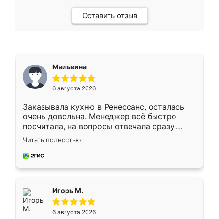
Оставить отзыв
Мальвина
6 августа 2026
Заказывала кухню в Ренессанс, осталась
очень довольна. Менеджер всё быстро
посчитала, на вопросы отвечала сразу.
Замерщик приехал в субботу, подошёл к
Читать полностью
делу со всей ответственностью. Собрали
за день, ребята работали аккуратно, даже
пыли почти не было. Качество отличное,
ящики ходят плавно, ничего не скрипит.
Всё подошло как влитое.
Игорь М.
6 августа 2026