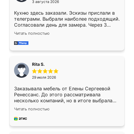
3 августа 2026
Кухню здесь заказали. Эскизы прислали в
телеграмм. Выбрали наиболее подходящий.
Согласовали день для замера. Через 3
недели кухня была уже готова. Остались
Читать полностью
довольны работой. Спасибо Ренессанс
мебель за качественную работу!
Rita S.
29 июля 2026
Заказывала мебель от Елены Сергеевой
Ренессанс. До этого рассматривала
несколько компаний, но в итоге выбрала
эту. Сначала обговорили условия, потом
Читать полностью
приехал замерщик, всё спокойно объяснил
и снял размеры. Изготовили в срок, с
доставкой тоже никаких проблем не
возникло. Сборку выполнили аккуратно,