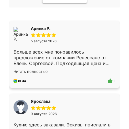
Аринка Р.
5 августа 2026
Больше всех мне понравилось
предложение от компании Ренессанс от
Елены Сергеевой. Подходяшщая цена и
короткие сроки изготовления. Приехавший
Читать полностью
для замера сотрудник Владислав
предложил по моему эскизу самый
1
подходящий вариант шкафа. Немного его
видоизменил, получилось даже лучше, чем
я хотела.
Ярослава
3 августа 2026
Кухню здесь заказали. Эскизы прислали в