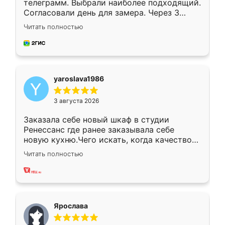
телеграмм. Выбрали наиболее подходящий.
Согласовали день для замера. Через 3
недели кухня была уже готова. Остались
Читать полностью
довольны работой. Спасибо Ренессанс
мебель за качественную работу!
yaroslava1986
3 августа 2026
Заказала себе новый шкаф в студии
Ренессанс где ранее заказывала себе
новую кухню.Чего искать, когда качеством
вполне довольна. Служит кухня уже почти
Читать полностью
два года, нареканий нет.
Ярослава