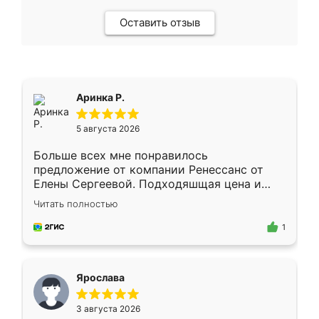
Оставить отзыв
Аринка Р.
5 августа 2026
Больше всех мне понравилось
предложение от компании Ренессанс от
Елены Сергеевой. Подходяшщая цена и
короткие сроки изготовления. Приехавший
Читать полностью
для замера сотрудник Владислав
предложил по моему эскизу самый
1
подходящий вариант шкафа. Немного его
видоизменил, получилось даже лучше, чем
я хотела.
Ярослава
3 августа 2026