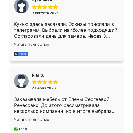
3 августа 2026
Кухню здесь заказали. Эскизы прислали в
телеграмм. Выбрали наиболее подходящий.
Согласовали день для замера. Через 3
недели кухня была уже готова. Остались
Читать полностью
довольны работой. Спасибо Ренессанс
мебель за качественную работу!
Rita S.
29 июля 2026
Заказывала мебель от Елены Сергеевой
Ренессанс. До этого рассматривала
несколько компаний, но в итоге выбрала
эту. Сначала обговорили условия, потом
Читать полностью
приехал замерщик, всё спокойно объяснил
и снял размеры. Изготовили в срок, с