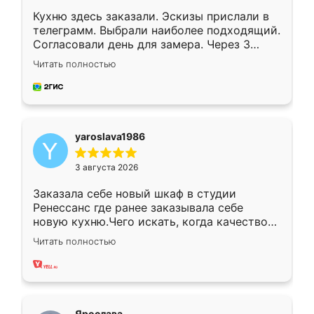
Кухню здесь заказали. Эскизы прислали в
телеграмм. Выбрали наиболее подходящий.
Согласовали день для замера. Через 3
недели кухня была уже готова. Остались
Читать полностью
довольны работой. Спасибо Ренессанс
мебель за качественную работу!
yaroslava1986
3 августа 2026
Заказала себе новый шкаф в студии
Ренессанс где ранее заказывала себе
новую кухню.Чего искать, когда качеством
вполне довольна. Служит кухня уже почти
Читать полностью
два года, нареканий нет.
Ярослава