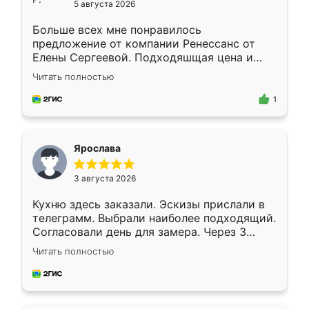
5 августа 2026
Больше всех мне понравилось
предложение от компании Ренессанс от
Елены Сергеевой. Подходяшщая цена и
короткие сроки изготовления. Приехавший
Читать полностью
для замера сотрудник Владислав
предложил по моему эскизу самый
1
подходящий вариант шкафа. Немного его
видоизменил, получилось даже лучше, чем
я хотела.
Ярослава
3 августа 2026
Кухню здесь заказали. Эскизы прислали в
телеграмм. Выбрали наиболее подходящий.
Согласовали день для замера. Через 3
недели кухня была уже готова. Остались
Читать полностью
довольны работой. Спасибо Ренессанс
мебель за качественную работу!