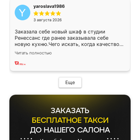
yaroslava1986
3 августа 2026
Заказала себе новый шкаф в студии
Ренессанс где ранее заказывала себе
новую кухню.Чего искать, когда качеством
вполне довольна. Служит кухня уже почти
Читать полностью
два года, нареканий нет.
Еще
ЗАКАЗАТЬ
БЕСПЛАТНОЕ ТАКСИ
ДО НАШЕГО САЛОНА