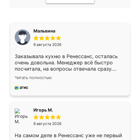
Мальвина
6 августа 2026
Заказывала кухню в Ренессанс, осталась
очень довольна. Менеджер всё быстро
посчитала, на вопросы отвечала сразу.
Замерщик приехал в субботу, подошёл к
Читать полностью
делу со всей ответственностью. Собрали
за день, ребята работали аккуратно, даже
пыли почти не было. Качество отличное,
ящики ходят плавно, ничего не скрипит.
Всё подошло как влитое.
Игорь М.
6 августа 2026
На самом деле в Ренессанс уже не первый