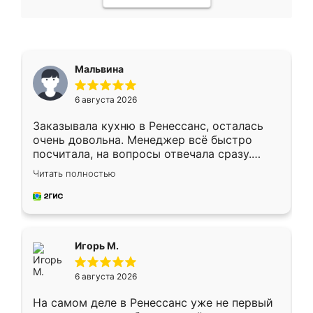
Мальвина
6 августа 2026
Заказывала кухню в Ренессанс, осталась
очень довольна. Менеджер всё быстро
посчитала, на вопросы отвечала сразу.
Замерщик приехал в субботу, подошёл к
Читать полностью
делу со всей ответственностью. Собрали
за день, ребята работали аккуратно, даже
пыли почти не было. Качество отличное,
ящики ходят плавно, ничего не скрипит.
Всё подошло как влитое.
Игорь М.
6 августа 2026
На самом деле в Ренессанс уже не первый