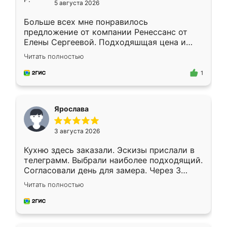
5 августа 2026
Больше всех мне понравилось
предложение от компании Ренессанс от
Елены Сергеевой. Подходяшщая цена и
короткие сроки изготовления. Приехавший
Читать полностью
для замера сотрудник Владислав
предложил по моему эскизу самый
1
подходящий вариант шкафа. Немного его
видоизменил, получилось даже лучше, чем
я хотела.
Ярослава
3 августа 2026
Кухню здесь заказали. Эскизы прислали в
телеграмм. Выбрали наиболее подходящий.
Согласовали день для замера. Через 3
недели кухня была уже готова. Остались
Читать полностью
довольны работой. Спасибо Ренессанс
мебель за качественную работу!