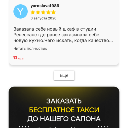
yaroslava1986
3 августа 2026
Заказала себе новый шкаф в студии
Ренессанс где ранее заказывала себе
новую кухню.Чего искать, когда качеством
вполне довольна. Служит кухня уже почти
Читать полностью
два года, нареканий нет.
Еще
ЗАКАЗАТЬ
БЕСПЛАТНОЕ ТАКСИ
ДО НАШЕГО САЛОНА