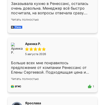
Заказывала кухню в Ренессанс, осталась
очень довольна. Менеджер всё быстро
посчитала, на вопросы отвечала сразу.
Замерщик приехал в субботу, подошёл к
Читать полностью
делу со всей ответственностью. Собрали
за день, ребята работали аккуратно, даже
пыли почти не было. Качество отличное,
ящики ходят плавно, ничего не скрипит.
Всё подошло как влитое.
Аринка Р.
5 августа 2026
Больше всех мне понравилось
предложение от компании Ренессанс от
Елены Сергеевой. Подходяшщая цена и
короткие сроки изготовления. Приехавший
Читать полностью
для замера сотрудник Владислав
предложил по моему эскизу самый
1
подходящий вариант шкафа. Немного его
видоизменил, получилось даже лучше, чем
я хотела.
Ярослава