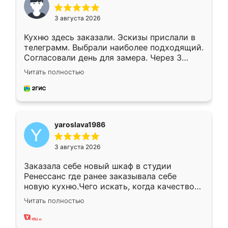
3 августа 2026
Кухню здесь заказали. Эскизы прислали в
телеграмм. Выбрали наиболее подходящий.
Согласовали день для замера. Через 3
недели кухня была уже готова. Остались
Читать полностью
довольны работой. Спасибо Ренессанс
мебель за качественную работу!
yaroslava1986
3 августа 2026
Заказала себе новый шкаф в студии
Ренессанс где ранее заказывала себе
новую кухню.Чего искать, когда качеством
вполне довольна. Служит кухня уже почти
Читать полностью
два года, нареканий нет.