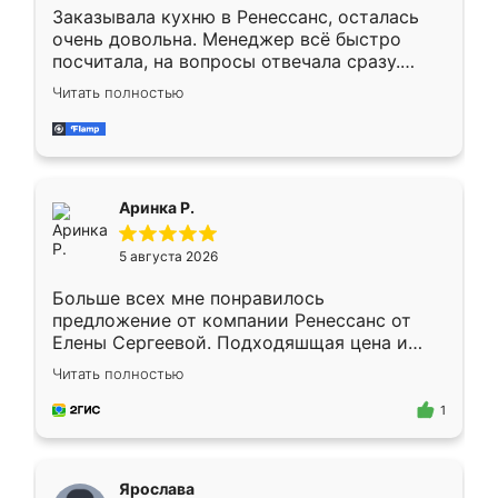
Заказывала кухню в Ренессанс, осталась
очень довольна. Менеджер всё быстро
посчитала, на вопросы отвечала сразу.
Замерщик приехал в субботу, подошёл к
Читать полностью
делу со всей ответственностью. Собрали
за день, ребята работали аккуратно, даже
пыли почти не было. Качество отличное,
ящики ходят плавно, ничего не скрипит.
Всё подошло как влитое.
Аринка Р.
5 августа 2026
Больше всех мне понравилось
предложение от компании Ренессанс от
Елены Сергеевой. Подходяшщая цена и
короткие сроки изготовления. Приехавший
Читать полностью
для замера сотрудник Владислав
предложил по моему эскизу самый
1
подходящий вариант шкафа. Немного его
видоизменил, получилось даже лучше, чем
я хотела.
Ярослава