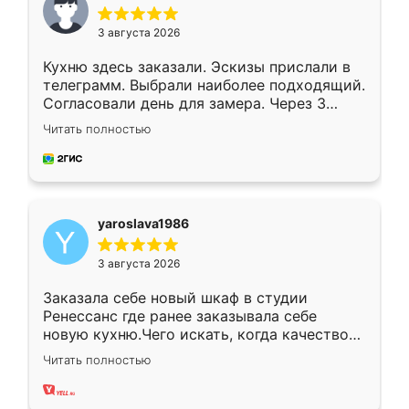
3 августа 2026
Кухню здесь заказали. Эскизы прислали в
телеграмм. Выбрали наиболее подходящий.
Согласовали день для замера. Через 3
недели кухня была уже готова. Остались
Читать полностью
довольны работой. Спасибо Ренессанс
мебель за качественную работу!
yaroslava1986
3 августа 2026
Заказала себе новый шкаф в студии
Ренессанс где ранее заказывала себе
новую кухню.Чего искать, когда качеством
вполне довольна. Служит кухня уже почти
Читать полностью
два года, нареканий нет.