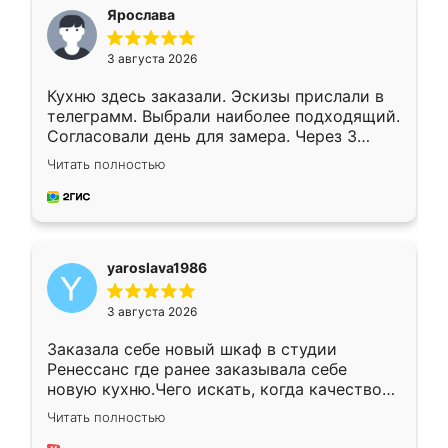
я хотела.
Ярослава
3 августа 2026
Кухню здесь заказали. Эскизы прислали в
телеграмм. Выбрали наиболее подходящий.
Согласовали день для замера. Через 3
недели кухня была уже готова. Остались
Читать полностью
довольны работой. Спасибо Ренессанс
мебель за качественную работу!
yaroslava1986
3 августа 2026
Заказала себе новый шкаф в студии
Ренессанс где ранее заказывала себе
новую кухню.Чего искать, когда качеством
вполне довольна. Служит кухня уже почти
Читать полностью
два года, нареканий нет.