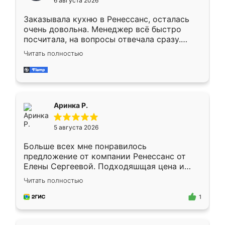
6 августа 2026
мебели буду заказывать только здесь.
Заказывала кухню в Ренессанс, осталась
очень довольна. Менеджер всё быстро
посчитала, на вопросы отвечала сразу.
Замерщик приехал в субботу, подошёл к
Читать полностью
делу со всей ответственностью. Собрали
за день, ребята работали аккуратно, даже
пыли почти не было. Качество отличное,
ящики ходят плавно, ничего не скрипит.
Всё подошло как влитое.
Аринка Р.
5 августа 2026
Больше всех мне понравилось
предложение от компании Ренессанс от
Елены Сергеевой. Подходяшщая цена и
короткие сроки изготовления. Приехавший
Читать полностью
для замера сотрудник Владислав
предложил по моему эскизу самый
1
подходящий вариант шкафа. Немного его
видоизменил, получилось даже лучше, чем