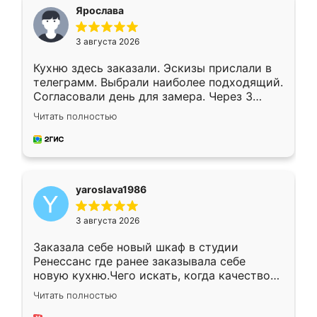
я хотела.
Ярослава
3 августа 2026
Кухню здесь заказали. Эскизы прислали в
телеграмм. Выбрали наиболее подходящий.
Согласовали день для замера. Через 3
недели кухня была уже готова. Остались
Читать полностью
довольны работой. Спасибо Ренессанс
мебель за качественную работу!
yaroslava1986
3 августа 2026
Заказала себе новый шкаф в студии
Ренессанс где ранее заказывала себе
новую кухню.Чего искать, когда качеством
вполне довольна. Служит кухня уже почти
Читать полностью
два года, нареканий нет.