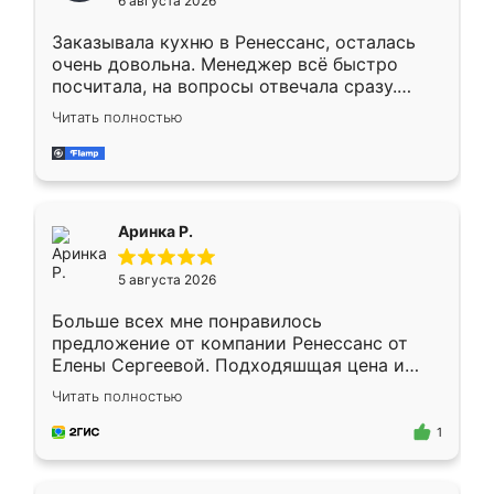
6 августа 2026
мебели буду заказывать только здесь.
Заказывала кухню в Ренессанс, осталась
очень довольна. Менеджер всё быстро
посчитала, на вопросы отвечала сразу.
Замерщик приехал в субботу, подошёл к
Читать полностью
делу со всей ответственностью. Собрали
за день, ребята работали аккуратно, даже
пыли почти не было. Качество отличное,
ящики ходят плавно, ничего не скрипит.
Всё подошло как влитое.
Аринка Р.
5 августа 2026
Больше всех мне понравилось
предложение от компании Ренессанс от
Елены Сергеевой. Подходяшщая цена и
короткие сроки изготовления. Приехавший
Читать полностью
для замера сотрудник Владислав
предложил по моему эскизу самый
1
подходящий вариант шкафа. Немного его
видоизменил, получилось даже лучше, чем