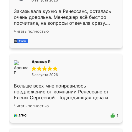
6 августа 2026
мебели буду заказывать только здесь.
Заказывала кухню в Ренессанс, осталась
очень довольна. Менеджер всё быстро
посчитала, на вопросы отвечала сразу.
Замерщик приехал в субботу, подошёл к
Читать полностью
делу со всей ответственностью. Собрали
за день, ребята работали аккуратно, даже
пыли почти не было. Качество отличное,
ящики ходят плавно, ничего не скрипит.
Всё подошло как влитое.
Аринка Р.
5 августа 2026
Больше всех мне понравилось
предложение от компании Ренессанс от
Елены Сергеевой. Подходяшщая цена и
короткие сроки изготовления. Приехавший
Читать полностью
для замера сотрудник Владислав
предложил по моему эскизу самый
1
подходящий вариант шкафа. Немного его
видоизменил, получилось даже лучше, чем