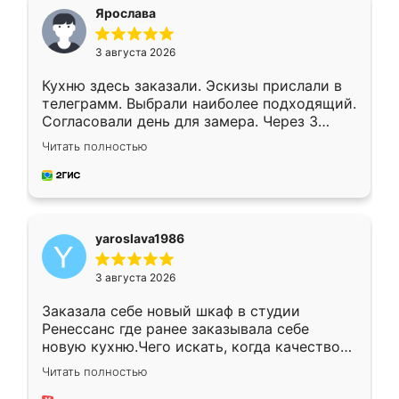
я хотела.
Ярослава
3 августа 2026
Кухню здесь заказали. Эскизы прислали в
телеграмм. Выбрали наиболее подходящий.
Согласовали день для замера. Через 3
недели кухня была уже готова. Остались
Читать полностью
довольны работой. Спасибо Ренессанс
мебель за качественную работу!
yaroslava1986
3 августа 2026
Заказала себе новый шкаф в студии
Ренессанс где ранее заказывала себе
новую кухню.Чего искать, когда качеством
вполне довольна. Служит кухня уже почти
Читать полностью
два года, нареканий нет.